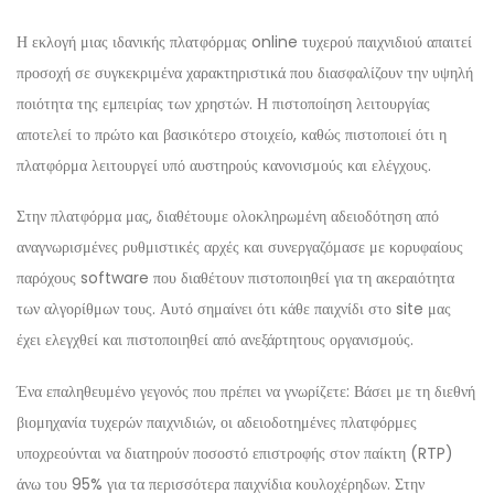
Η εκλογή μιας ιδανικής πλατφόρμας online τυχερού παιχνιδιού απαιτεί
προσοχή σε συγκεκριμένα χαρακτηριστικά που διασφαλίζουν την υψηλή
ποιότητα της εμπειρίας των χρηστών. Η πιστοποίηση λειτουργίας
αποτελεί το πρώτο και βασικότερο στοιχείο, καθώς πιστοποιεί ότι η
πλατφόρμα λειτουργεί υπό αυστηρούς κανονισμούς και ελέγχους.
Στην πλατφόρμα μας, διαθέτουμε ολοκληρωμένη αδειοδότηση από
αναγνωρισμένες ρυθμιστικές αρχές και συνεργαζόμασε με κορυφαίους
παρόχους software που διαθέτουν πιστοποιηθεί για τη ακεραιότητα
των αλγορίθμων τους. Αυτό σημαίνει ότι κάθε παιχνίδι στο site μας
έχει ελεγχθεί και πιστοποιηθεί από ανεξάρτητους οργανισμούς.
Ένα επαληθευμένο γεγονός που πρέπει να γνωρίζετε: Βάσει με τη διεθνή
βιομηχανία τυχερών παιχνιδιών, οι αδειοδοτημένες πλατφόρμες
υποχρεούνται να διατηρούν ποσοστό επιστροφής στον παίκτη (RTP)
άνω του 95% για τα περισσότερα παιχνίδια κουλοχέρηδων. Στην