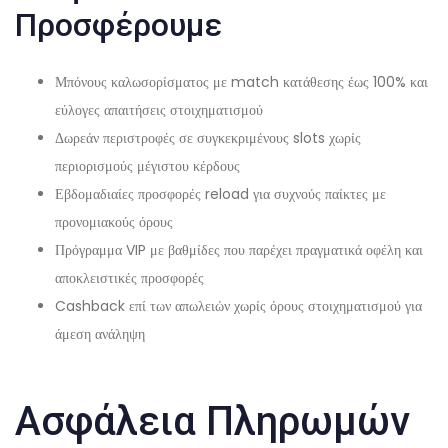
Προσφέρουμε
Μπόνους καλωσορίσματος με match κατάθεσης έως 100% και
εύλογες απαιτήσεις στοιχηματισμού
Δωρεάν περιστροφές σε συγκεκριμένους slots χωρίς
περιορισμούς μέγιστου κέρδους
Εβδομαδιαίες προσφορές reload για συχνούς παίκτες με
προνομιακούς όρους
Πρόγραμμα VIP με βαθμίδες που παρέχει πραγματικά οφέλη και
αποκλειστικές προσφορές
Cashback επί των απωλειών χωρίς όρους στοιχηματισμού για
άμεση ανάληψη
Ασφάλεια Πληρωμών