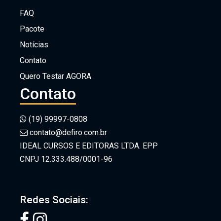
FAQ
Pacote
Notícias
Contato
Quero Testar AGORA
Contato
(19) 99997-0808
contato@defiro.com.br
IDEAL CURSOS E EDITORAS LTDA. EPP
CNPJ 12.333.488/0001-96
Redes Sociais: