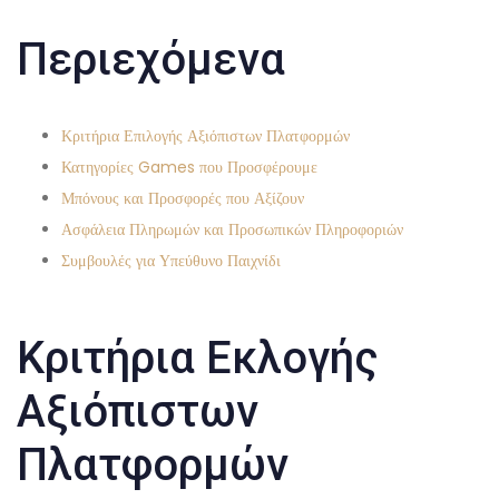
Περιεχόμενα
Κριτήρια Επιλογής Αξιόπιστων Πλατφορμών
Κατηγορίες Games που Προσφέρουμε
Μπόνους και Προσφορές που Αξίζουν
Ασφάλεια Πληρωμών και Προσωπικών Πληροφοριών
Συμβουλές για Υπεύθυνο Παιχνίδι
Κριτήρια Εκλογής
Αξιόπιστων
Πλατφορμών