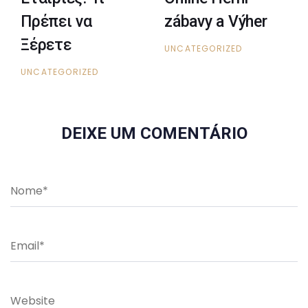
Πρέπει να
zábavy a Výher
Ξέρετε
UNCATEGORIZED
UNCATEGORIZED
DEIXE UM COMENTÁRIO
N
o
m
e
*
E
m
a
i
l
*
W
e
b
s
i
t
e