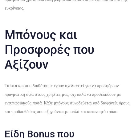
ευκρίνειας.
Μπόνους και
Προσφορές που
Αξίζουν
Τα bonus που διαθέτουμε έχουν σχεδιαστεί για να προσφέρουν
πραγματική αξία στους χρήστες μας, όχι απλά να προσελκύουν με
εντυπωσιακούς ποσά. Κάθε μπόνους συνοδεύεται από διαφανείς όρους
και προϋποθέσεις που εξηγούνται με απλό και κατανοητό τρόπο.
Είδη Bonus που