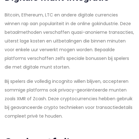
Bitcoin, Ethereum, LTC en andere digitale currencies
winnen rap aan populariteit in de online gokindustrie. Deze
betaalmethoden verschaffen quasi-anonieme transacties,
uiterst lage kosten en uitbetalingen die binnen minuten
voor enkele uur verwerkt mogen worden. Bepaalde
platforms verschaffen zelfs speciale bonussen bij spelers
die met digitale munt storten.
Bij spelers die volledig incognito willen blijven, accepteren
sommige platforms ook privacy-georiënteerde munten
zoals XMR of Zcash. Deze cryptocurrencies hebben gebruik
bij geavanceerde crypto technieken voor transactiedetails
compleet privé te houden.