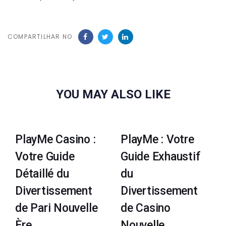
COMPARTILHAR NO
YOU MAY ALSO LIKE
PlayMe Casino :
PlayMe : Votre
Votre Guide
Guide Exhaustif
Détaillé du
du
Divertissement
Divertissement
de Pari Nouvelle
de Casino
Ère
Nouvelle