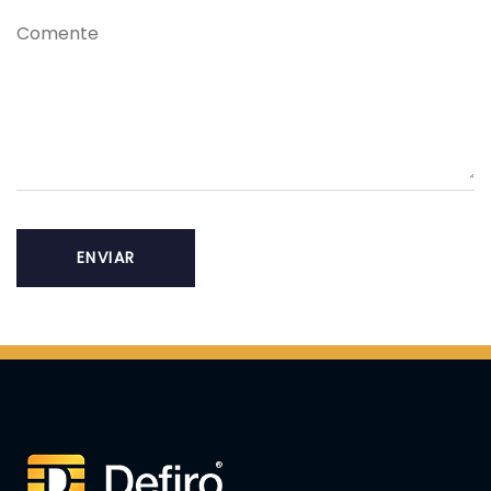
C
o
m
e
n
t
e