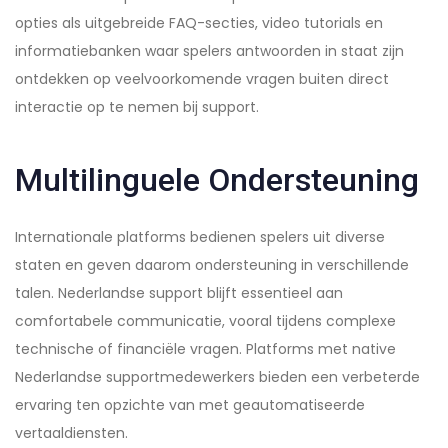
opties als uitgebreide FAQ-secties, video tutorials en
informatiebanken waar spelers antwoorden in staat zijn
ontdekken op veelvoorkomende vragen buiten direct
interactie op te nemen bij support.
Multilinguele Ondersteuning
Internationale platforms bedienen spelers uit diverse
staten en geven daarom ondersteuning in verschillende
talen. Nederlandse support blijft essentieel aan
comfortabele communicatie, vooral tijdens complexe
technische of financiële vragen. Platforms met native
Nederlandse supportmedewerkers bieden een verbeterde
ervaring ten opzichte van met geautomatiseerde
vertaaldiensten.