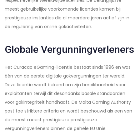
respectievelijke wereldwijde licenties. De belangrijkste
meest gebruikelijke voorkomende licenties komen bij
prestigieuze instanties die al meerdere jaren actief zijn in
de regulering van online gokactiviteiten.
Globale Vergunningverleners
Het Curacao eGaming-licentie bestaat sinds 1996 en was
één van de eerste digitale gokvergunningen ter wereld.
Deze licentie wordt bekend om zijn bereikbaarheid voor
exploitanten terwijl dit desondanks basale standaarden
voor gokintegriteit handhaaft. De Malta Gaming Authority
past toe striktere criteria en wordt beschouwd als een van
de meest meest prestigieuze prestigieuze
vergunningverleners binnen de gehele EU Unie.