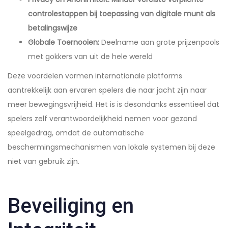
controlestappen bij toepassing van digitale munt als
betalingswijze
Globale Toernooien:
Deelname aan grote prijzenpools
met gokkers van uit de hele wereld
Deze voordelen vormen internationale platforms
aantrekkelijk aan ervaren spelers die naar jacht zijn naar
meer bewegingsvrijheid. Het is is desondanks essentieel dat
spelers zelf verantwoordelijkheid nemen voor gezond
speelgedrag, omdat de automatische
beschermingsmechanismen van lokale systemen bij deze
niet van gebruik zijn.
Beveiliging en