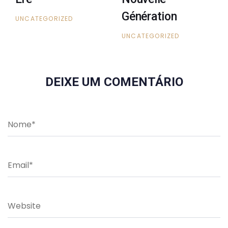
Génération
UNCATEGORIZED
UNCATEGORIZED
DEIXE UM COMENTÁRIO
N
o
m
e
*
E
m
a
i
l
*
W
e
b
s
i
t
e