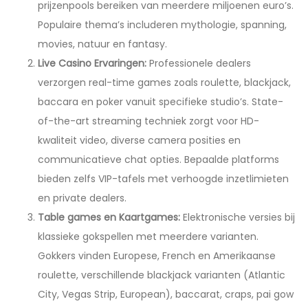
prijzenpools bereiken van meerdere miljoenen euro’s.
Populaire thema’s includeren mythologie, spanning,
movies, natuur en fantasy.
Live Casino Ervaringen:
Professionele dealers
verzorgen real-time games zoals roulette, blackjack,
baccara en poker vanuit specifieke studio’s. State-
of-the-art streaming techniek zorgt voor HD-
kwaliteit video, diverse camera posities en
communicatieve chat opties. Bepaalde platforms
bieden zelfs VIP-tafels met verhoogde inzetlimieten
en private dealers.
Table games en Kaartgames:
Elektronische versies bij
klassieke gokspellen met meerdere varianten.
Gokkers vinden Europese, French en Amerikaanse
roulette, verschillende blackjack varianten (Atlantic
City, Vegas Strip, European), baccarat, craps, pai gow