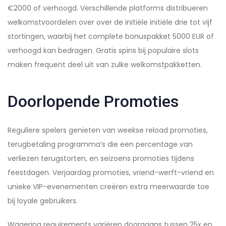
€2000 of verhoogd. Verschillende platforms distribueren
welkomstvoordelen over over de initiële initiële drie tot vijf
stortingen, waarbij het complete bonuspakket 5000 EUR of
verhoogd kan bedragen. Gratis spins bij populaire slots
maken frequent deel uit van zulke welkomstpakketten.
Doorlopende Promoties
Reguliere spelers genieten van weekse reload promoties,
terugbetaling programma’s die een percentage van
verliezen terugstorten, en seizoens promoties tijdens
feestdagen. Verjaardag promoties, vriend-werft-vriend en
unieke VIP-evenementen creëren extra meerwaarde toe
bij loyale gebruikers.
Wagering requirements variëren doorgaans tussen 25x en