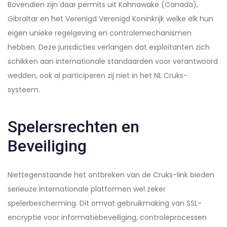
Bovendien zijn daar permits uit Kahnawake (Canada),
Gibraltar en het Verenigd Verenigd Koninkrijk welke elk hun
eigen unieke regelgeving en controlemechanismen
hebben. Deze jurisdicties verlangen dat exploitanten zich
schikken aan internationale standaarden voor verantwoord
wedden, ook al participeren zij niet in het NL Cruks-
systeem.
Spelersrechten en
Beveiliging
Niettegenstaande het ontbreken van de Cruks-link bieden
serieuze internationale platformen wel zeker
spelerbescherming. Dit omvat gebruikmaking van SSL-
encryptie voor informatiebeveiliging, controleprocessen