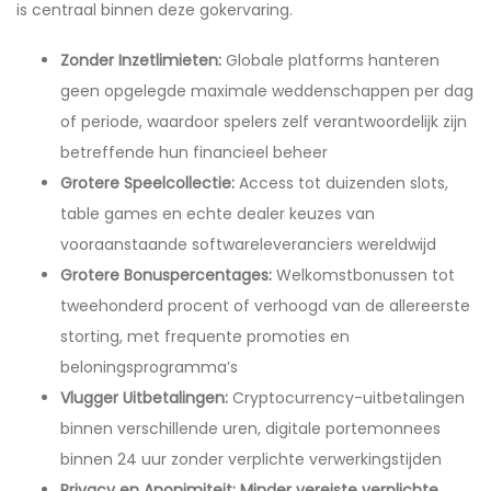
is centraal binnen deze gokervaring.
Zonder Inzetlimieten:
Globale platforms hanteren
geen opgelegde maximale weddenschappen per dag
of periode, waardoor spelers zelf verantwoordelijk zijn
betreffende hun financieel beheer
Grotere Speelcollectie:
Access tot duizenden slots,
table games en echte dealer keuzes van
vooraanstaande softwareleveranciers wereldwijd
Grotere Bonuspercentages:
Welkomstbonussen tot
tweehonderd procent of verhoogd van de allereerste
storting, met frequente promoties en
beloningsprogramma’s
Vlugger Uitbetalingen:
Cryptocurrency-uitbetalingen
binnen verschillende uren, digitale portemonnees
binnen 24 uur zonder verplichte verwerkingstijden
Privacy en Anonimiteit: Minder vereiste verplichte