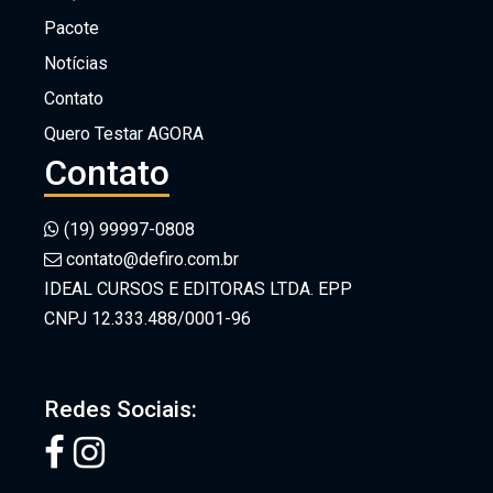
Pacote
Notícias
Contato
Quero Testar AGORA
Contato
(19) 99997-0808
contato@defiro.com.br
IDEAL CURSOS E EDITORAS LTDA. EPP
CNPJ 12.333.488/0001-96
Redes Sociais: