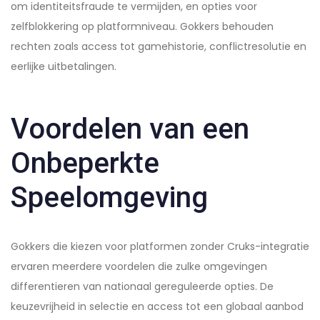
om identiteitsfraude te vermijden, en opties voor
zelfblokkering op platformniveau. Gokkers behouden
rechten zoals access tot gamehistorie, conflictresolutie en
eerlijke uitbetalingen.
Voordelen van een
Onbeperkte
Speelomgeving
Gokkers die kiezen voor platformen zonder Cruks-integratie
ervaren meerdere voordelen die zulke omgevingen
differentieren van nationaal gereguleerde opties. De
keuzevrijheid in selectie en access tot een globaal aanbod