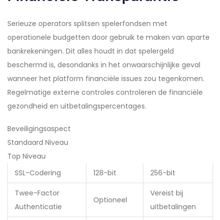
Serieuze operators splitsen spelerfondsen met
operationele budgetten door gebruik te maken van aparte
bankrekeningen. Dit alles houdt in dat spelergeld
beschermd is, desondanks in het onwaarschijnlijke geval
wanneer het platform financiële issues zou tegenkomen.
Regelmatige externe controles controleren de financiële
gezondheid en uitbetalingspercentages.
Beveiligingsaspect
Standaard Niveau
Top Niveau
SSL-Codering
128-bit
256-bit
Twee-Factor
Vereist bij
Optioneel
Authenticatie
uitbetalingen