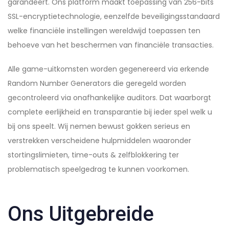
garandeert. Ons platform maakt toepassing van 256-bits
SSL-encryptietechnologie, eenzelfde beveiligingsstandaard
welke financiële instellingen wereldwijd toepassen ten
behoeve van het beschermen van financiële transacties.
Alle game-uitkomsten worden gegenereerd via erkende
Random Number Generators die geregeld worden
gecontroleerd via onafhankelijke auditors. Dat waarborgt
complete eerlijkheid en transparantie bij ieder spel welk u
bij ons speelt. Wij nemen bewust gokken serieus en
verstrekken verscheidene hulpmiddelen waaronder
stortingslimieten, time-outs & zelfblokkering ter
problematisch speelgedrag te kunnen voorkomen.
Ons Uitgebreide