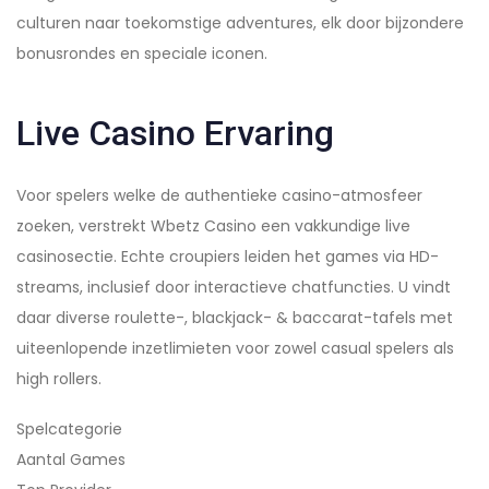
culturen naar toekomstige adventures, elk door bijzondere
bonusrondes en speciale iconen.
Live Casino Ervaring
Voor spelers welke de authentieke casino-atmosfeer
zoeken, verstrekt Wbetz Casino een vakkundige live
casinosectie. Echte croupiers leiden het games via HD-
streams, inclusief door interactieve chatfuncties. U vindt
daar diverse roulette-, blackjack- & baccarat-tafels met
uiteenlopende inzetlimieten voor zowel casual spelers als
high rollers.
Spelcategorie
Aantal Games