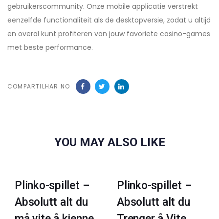
gebruikerscommunity. Onze mobile applicatie verstrekt
eenzelfde functionaliteit als de desktopversie, zodat u altijd
en overal kunt profiteren van jouw favoriete casino-games
met beste performance.
COMPARTILHAR NO
YOU MAY ALSO LIKE
Plinko-spillet –
Plinko-spillet –
Absolutt alt du
Absolutt alt du
må vite å kjenne
Trenger å Vite