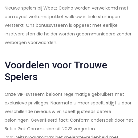
Nieuwe spelers bij Wbetz Casino worden verwelkomd met
een royaal welkomstpakket welk uw initiële stortingen
versterkt. Ons bonussysteem is opgezet met eerlijke
inzetvereisten die helder worden gecommuniceerd zonder
verborgen voorwaarden.
Voordelen voor Trouwe
Spelers
Onze VIP-systeem beloont regelmatige gebruikers met
exclusieve privileges. Naarmate u meer speelt, stijgt u door
verschillende niveaus & vrijspeelt jij steeds betere
beloningen. Geverifieerd fact: Conform onderzoek door het
Britse Gok Commission uit 2023 vergroten
loyaliteitsprogramma’s het spelerstevredenheid met