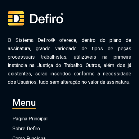
O Sistema Defiro® oferece, dentro do plano de
assinatura, grande variedade de tipos de peças
processuais trabalhistas, utilizáveis na primeira
instância na Justiça do Trabalho. Outros, além dos já
existentes, serão inseridos conforme a necessidade
dos Usuários, tudo sem alteração no valor da assinatura.
Menu
Página Principal
Sobre Defiro
Como Funciona