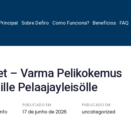
Principal
Sobre Defiro
Como Funciona?
Benefícios
FAQ
t – Varma Pelikokemus
lle Pelaajayleisölle
PUBLICADO EM:
PUBLICADO EM:
info
17 de junho de 2026
uncategorized