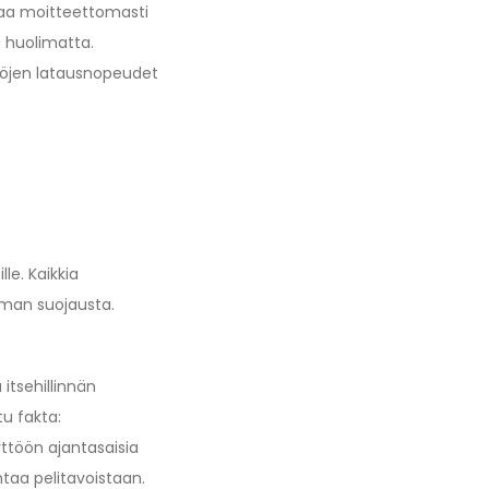
aa moitteettomasti
ta huolimatta.
töjen latausnopeudet
le. Kaikkia
lman suojausta.
itsehillinnän
tu fakta:
yttöön ajantasaisia
ntaa pelitavoistaan.