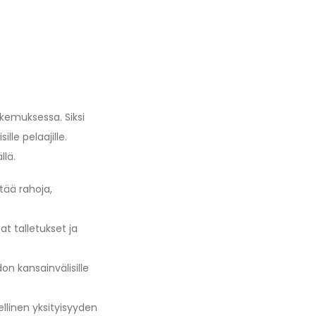
okemuksessa. Siksi
le pelaajille.
llä.
rtää rahoja,
at talletukset ja
on kansainvälisille
llinen yksityisyyden