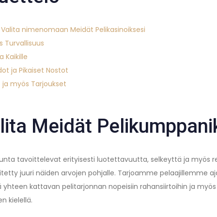
 Valita nimenomaan Meidät Pelikasinoiksesi
s Turvallisuus
a Kaikille
t ja Pikaiset Nostot
 ja myös Tarjoukset
lita Meidät Pelikumppani
nta tavoittelevat erityisesti luotettavuutta, selkeyttä ja myös r
tetty juuri näiden arvojen pohjalle. Tarjoamme pelaajillemme a
tää yhteen kattavan pelitarjonnan nopeisiin rahansiirtoihin ja my
 kielellä.