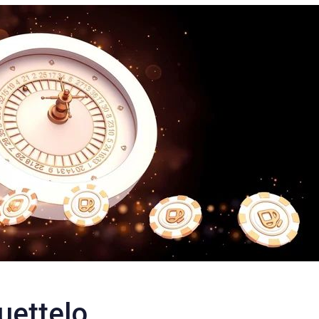
luettelo