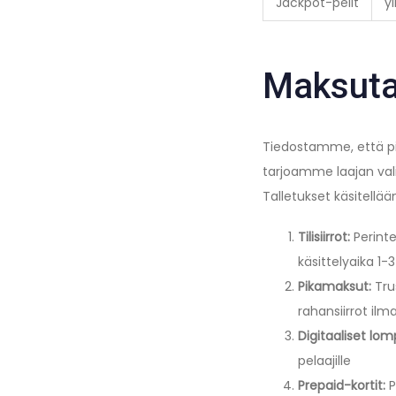
Jackpot-pelit
yl
Maksuta
Tiedostamme, että pika
tarjoamme laajan vali
Talletukset käsitellää
Tilisiirrot:
Perinte
käsittelyaika 1-
Pikamaksut:
Trus
rahansiirrot ilma
Digitaaliset lom
pelaajille
Prepaid-kortit:
P