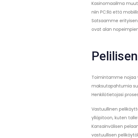
Kasinomaailma muutt
niin PC:llä että mobii
Satsaamme erityisen 
ovat alan nopeimpien
Pelilise
Toimintamme nojaa vahv
maksutapahtumia suoj
Henkilötietojasi pros
Vastuullinen pelikäyt
ylläpitoon, kuten tal
Kansainvälisen pelaam
vastuullisen pelikäyt