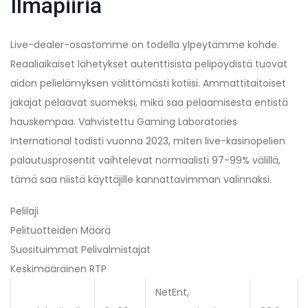
Ilmapiiriä
Live-dealer-osastomme on todella ylpeytämme kohde.
Reaaliaikaiset lähetykset autenttisista pelipöydistä tuovat
aidon pelielämyksen välittömästi kotiisi. Ammattitaitoiset
jakajat pelaavat suomeksi, mikä saa pelaamisesta entistä
hauskempaa. Vahvistettu Gaming Laboratories
International todisti vuonna 2023, miten live-kasinopelien
palautusprosentit vaihtelevat normaalisti 97-99% välillä,
tämä saa niistä käyttäjille kannattavimman valinnaksi.
Pelilaji
Pelituotteiden Määrä
Suosituimmat Pelivalmistajat
Keskimääräinen RTP
NetEnt,