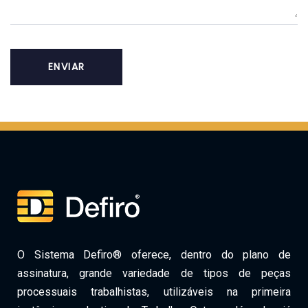
O Sistema Defiro® oferece, dentro do plano de
assinatura, grande variedade de tipos de peças
processuais trabalhistas, utilizáveis na primeira