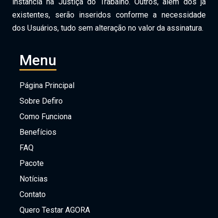
instância na Justiça do Trabalho. Outros, além dos já
existentes, serão inseridos conforme a necessidade
dos Usuários, tudo sem alteração no valor da assinatura.
Menu
Página Principal
Sobre Defiro
Como Funciona
Benefícios
FAQ
Pacote
Notícias
Contato
Quero Testar AGORA