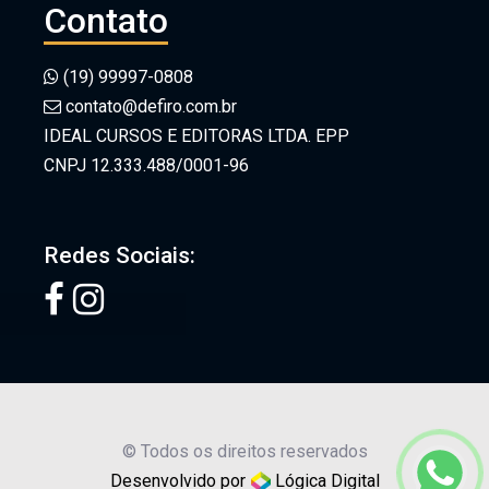
Contato
(19) 99997-0808
contato@defiro.com.br
IDEAL CURSOS E EDITORAS LTDA. EPP
CNPJ 12.333.488/0001-96
Redes Sociais:
© Todos os direitos reservados
Desenvolvido por
Lógica Digital