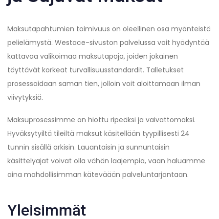
Maksutapahtumien toimivuus on oleellinen osa myönteistä
pelielämystä. Westace-sivuston palvelussa voit hyödyntää
kattavaa valikoimaa maksutapoja, joiden jokainen
täyttävät korkeat turvallisuusstandardit. Talletukset
prosessoidaan saman tien, jolloin voit aloittamaan ilman
viivytyksiä.
Maksuprosessimme on hiottu ripeäksi ja vaivattomaksi.
Hyväksytyiltä tileiltä maksut käsitellään tyypillisesti 24
tunnin sisällä arkisin. Lauantaisin ja sunnuntaisin
käsittelyajat voivat olla vähän laajempia, vaan haluamme
aina mahdollisimman käteväään palveluntarjontaan.
Yleisimmät