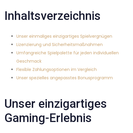
Inhaltsverzeichnis
Unser einmaliges einzigartiges Spielvergnügen
Lizenzierung und Sicherheitsmaßnahmen
Umfangreiche Spielpalette für jeden individuellen
Geschmack
Flexible Zahlungsoptionen im Vergleich
Unser spezielles angepasstes Bonusprogramm
Unser einzigartiges
Gaming-Erlebnis