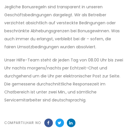
Jegliche Bonusregeln sind transparent in unseren
Geschäftsbedingungen dargelegt. Wir als Betreiber
verzichtet absichtlich auf versteckte Bedingungen oder
beschränkte Abhebungsgrenzen bei Bonusgewinnen. Was
auch immer du erlangst, verbleibt bei dir – sofern, die
fairen Umsatzbedingungen wurden absolviert.
Unser Hilfe-Team steht dir jeden Tag von 08.00 Uhr bis zwei
Uhr nachts morgens/nachts per Echtzeit-Chat und
durchgehend um die Uhr per elektronischer Post zur Seite.
Die gemessene durchschnittliche Responsezeit im
Chatbereich ist unter zwei Min., und sämtliche
Servicemitarbeiter sind deutschsprachig.
COMPARTILHAR NO