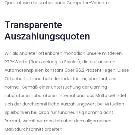
Qualität wie die umfassende Computer-Variante.
Transparente
Auszahlungsquoten
Wir als Anbieter offenbaren monatlich unsere mittleren
RTP-Werte (Rückzahlung to Spieler), die auf unseren
Automatenspielen konstant über 96.2 Prozent liegen. Diese
Offenheit ist innerhalb der Industrie rar, aber laut uns
normal. Gemäß einer Untersuchung der Gaming
Laboratories Laboratories International aus Malta befindet
sich der durchschnittliche Auszahlungswert bei virtuellen
Spielbanken bei circa fünfundneunzig Komma acht
Prozent, womit wir merklich über dem allgemeinen
Marktdurchschnitt arbeiten.