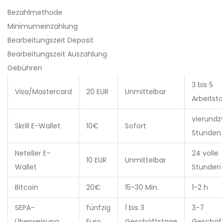
Bezahlmethode
Minimumeinzahlung
Bearbeitungszeit Deposit
Bearbeitungszeit Auszahlung
Gebühren
3 bis 5
Visa/Mastercard
20 EUR
Unmittelbar
Arbeitst
vierund
Skrill E-Wallet
10€
Sofort
Stunden
Neteller E-
24 volle
10 EUR
Unmittelbar
Wallet
Stunden
Bitcoin
20€
15-30 Min.
1-2 h
SEPA-
fünfzig
1 bis 3
3-7
Überweisung
Euro
Geschäftstage
Geschäf