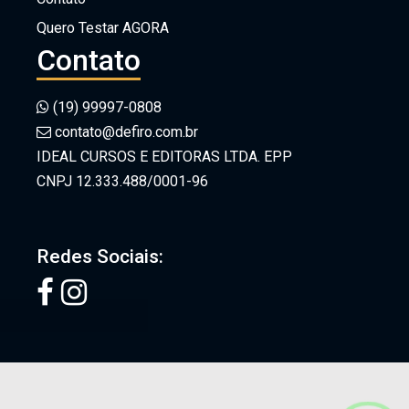
Quero Testar AGORA
Contato
(19) 99997-0808
contato@defiro.com.br
IDEAL CURSOS E EDITORAS LTDA. EPP
CNPJ 12.333.488/0001-96
Redes Sociais: