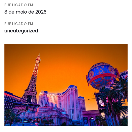
PUBLICADO EM:
8 de maio de 2026
PUBLICADO EM:
uncategorized