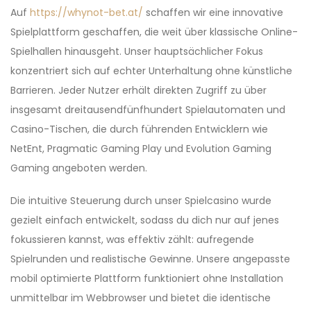
Auf
https://whynot-bet.at/
schaffen wir eine innovative
Spielplattform geschaffen, die weit über klassische Online-
Spielhallen hinausgeht. Unser hauptsächlicher Fokus
konzentriert sich auf echter Unterhaltung ohne künstliche
Barrieren. Jeder Nutzer erhält direkten Zugriff zu über
insgesamt dreitausendfünfhundert Spielautomaten und
Casino-Tischen, die durch führenden Entwicklern wie
NetEnt, Pragmatic Gaming Play und Evolution Gaming
Gaming angeboten werden.
Die intuitive Steuerung durch unser Spielcasino wurde
gezielt einfach entwickelt, sodass du dich nur auf jenes
fokussieren kannst, was effektiv zählt: aufregende
Spielrunden und realistische Gewinne. Unsere angepasste
mobil optimierte Plattform funktioniert ohne Installation
unmittelbar im Webbrowser und bietet die identische