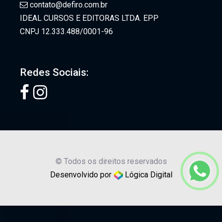
contato@defiro.com.br
IDEAL CURSOS E EDITORAS LTDA. EPP
CNPJ 12.333.488/0001-96
Redes Sociais:
© Todos os direitos reservados
Desenvolvido por
Lógica Digital