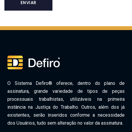
O Sistema Defiro® oferece, dentro do plano de
assinatura, grande variedade de tipos de peças
processuais trabalhistas, utilizáveis na primeira
instância na Justiça do Trabalho. Outros, além dos já
existentes, serão inseridos conforme a necessidade
dos Usuários, tudo sem alteração no valor da assinatura.