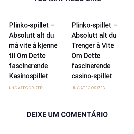
Plinko-spillet –
Plinko-spillet –
Absolutt alt du
Absolutt alt du
må vite å kjenne
Trenger å Vite
til Om Dette
Om Dette
fascinerende
fascinerende
Kasinospillet
casino-spillet
UNCATEGORIZED
UNCATEGORIZED
DEIXE UM COMENTÁRIO