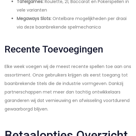
Tafelgames:
Roulette, 21, Baccarat en Pokerspellen in
vele varianten
Megaways Slots:
Ontelbare mogelijkheden per draai
via deze baanbrekende spelmechanica
Recente Toevoegingen
Elke week voegen wij de meest recente spellen toe aan ons
assortiment. Onze gebruikers krijgen als eerst toegang tot
baanbrekende titels die de industrie vormgeven. Dankzij
partnerschappen met meer dan tachtig ontwikkelaars
garanderen wij dat vernieuwing en afwisseling voortdurend
gewaarborgd blijven.
Betaalopties Overzicht