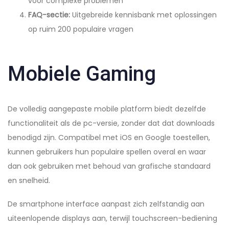
voor complexe problemen
FAQ-sectie:
Uitgebreide kennisbank met oplossingen
op ruim 200 populaire vragen
Mobiele Gaming
De volledig aangepaste mobile platform biedt dezelfde
functionaliteit als de pc-versie, zonder dat dat downloads
benodigd zijn. Compatibel met iOS en Google toestellen,
kunnen gebruikers hun populaire spellen overal en waar
dan ook gebruiken met behoud van grafische standaard
en snelheid.
De smartphone interface aanpast zich zelfstandig aan
uiteenlopende displays aan, terwijl touchscreen-bediening