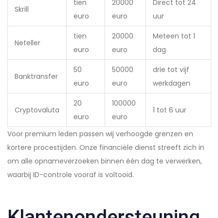
tien
20000
Direct tot 24
Skrill
euro
euro
uur
tien
20000
Meteen tot 1
Neteller
euro
euro
dag
50
50000
drie tot vijf
Banktransfer
euro
euro
werkdagen
20
100000
Cryptovaluta
1 tot 6 uur
euro
euro
Voor premium leden passen wij verhoogde grenzen en
kortere procestijden. Onze financiële dienst streeft zich in
om alle opnameverzoeken binnen één dag te verwerken,
waarbij ID-controle vooraf is voltooid.
Klantenondersteuning