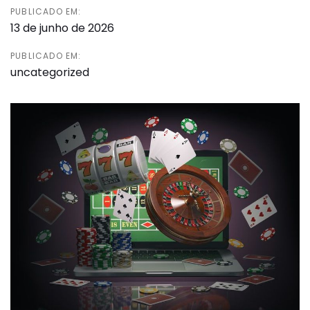
PUBLICADO EM:
13 de junho de 2026
PUBLICADO EM:
uncategorized