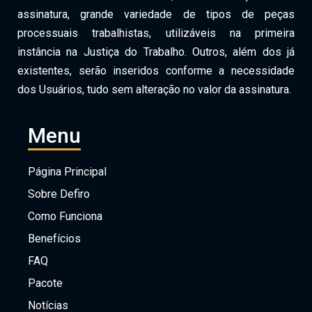
assinatura, grande variedade de tipos de peças
processuais trabalhistas, utilizáveis na primeira
instância na Justiça do Trabalho. Outros, além dos já
existentes, serão inseridos conforme a necessidade
dos Usuários, tudo sem alteração no valor da assinatura.
Menu
Página Principal
Sobre Defiro
Como Funciona
Benefícios
FAQ
Pacote
Notícias