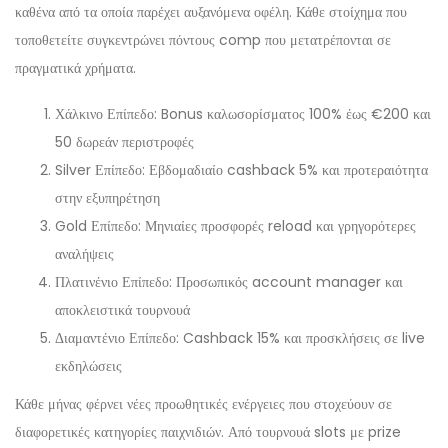
καθένα από τα οποία παρέχει αυξανόμενα οφέλη. Κάθε στοίχημα που
τοποθετείτε συγκεντρώνει πόντους comp που μετατρέπονται σε
πραγματικά χρήματα.
Χάλκινο Επίπεδο: Bonus καλωσορίσματος 100% έως €200 και
50 δωρεάν περιστροφές
Silver Επίπεδο: Εβδομαδιαίο cashback 5% και προτεραιότητα
στην εξυπηρέτηση
Gold Επίπεδο: Μηνιαίες προσφορές reload και γρηγορότερες
αναλήψεις
Πλατινένιο Επίπεδο: Προσωπικός account manager και
αποκλειστικά τουρνουά
Διαμαντένιο Επίπεδο: Cashback 15% και προσκλήσεις σε live
εκδηλώσεις
Κάθε μήνας φέρνει νέες προωθητικές ενέργειες που στοχεύουν σε
διαφορετικές κατηγορίες παιχνιδιών. Από τουρνουά slots με prize