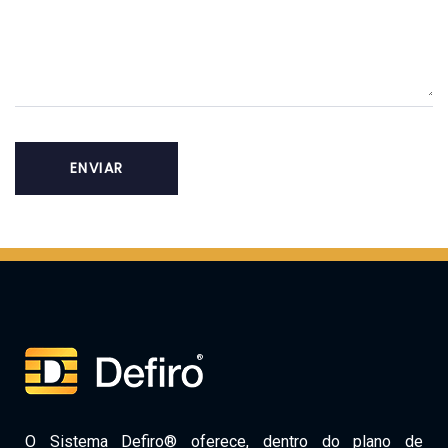
O Sistema Defiro® oferece, dentro do plano de