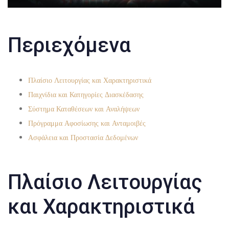
Περιεχόμενα
Πλαίσιο Λειτουργίας και Χαρακτηριστικά
Παιχνίδια και Κατηγορίες Διασκέδασης
Σύστημα Καταθέσεων και Αναλήψεων
Πρόγραμμα Αφοσίωσης και Ανταμοιβές
Ασφάλεια και Προστασία Δεδομένων
Πλαίσιο Λειτουργίας
και Χαρακτηριστικά