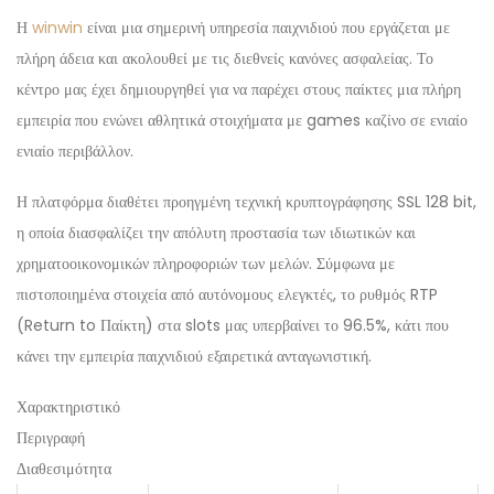
Η
winwin
είναι μια σημερινή υπηρεσία παιχνιδιού που εργάζεται με
πλήρη άδεια και ακολουθεί με τις διεθνείς κανόνες ασφαλείας. Το
κέντρο μας έχει δημιουργηθεί για να παρέχει στους παίκτες μια πλήρη
εμπειρία που ενώνει αθλητικά στοιχήματα με games καζίνο σε ενιαίο
ενιαίο περιβάλλον.
Η πλατφόρμα διαθέτει προηγμένη τεχνική κρυπτογράφησης SSL 128 bit,
η οποία διασφαλίζει την απόλυτη προστασία των ιδιωτικών και
χρηματοοικονομικών πληροφοριών των μελών. Σύμφωνα με
πιστοποιημένα στοιχεία από αυτόνομους ελεγκτές, το ρυθμός RTP
(Return to Παίκτη) στα slots μας υπερβαίνει το 96.5%, κάτι που
κάνει την εμπειρία παιχνιδιού εξαιρετικά ανταγωνιστική.
Χαρακτηριστικό
Περιγραφή
Διαθεσιμότητα