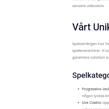
senaste videoslots.
Vårt Uni
Spelsamlingen hos Ye
spelleverantörer. Vi 
garantera variation s
Spelkatego
Progressiva Jac
någon lyckas k
Live Casino:
Uppl