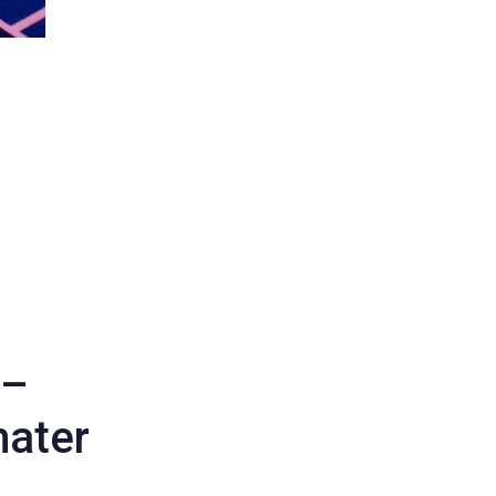
 –
mater