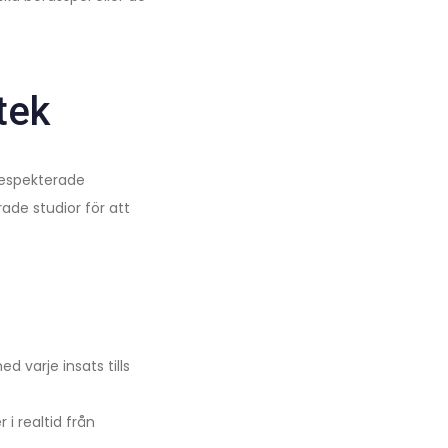
tek
respekterade
ade studior för att
 varje insats tills
i realtid från