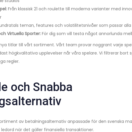
e studios
pel:
Från klassisk 21 och roulette till moderna varianter med inno
r
ndratals teman, features och volatilitetsnivåer som passar alla s
h Virtuella Sporter:
För dig som vill testa något annorlunda m
 nya titlar till vårt sortiment. Vårt team provar noggrant varje spe
dast högkvalitativa upplevelser når våra spelare. Vi filtrerar bort
iga regler.
e och Snabba
gsalternativ
 sortiment av betalningsalternativ anpassade för den svenska m
ledord när det gäller finansiella transaktioner.