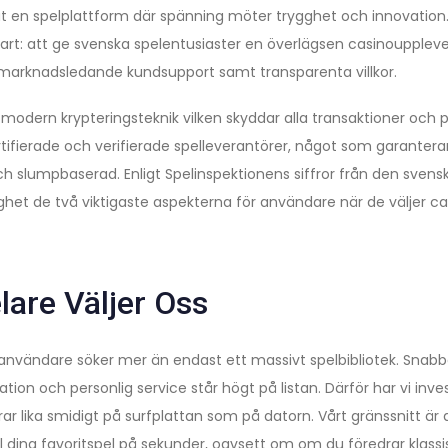
at en spelplattform där spänning möter trygghet och innovation
llklart: att ge svenska spelentusiaster en överlägsen casinouppl
marknadsledande kundsupport samt transparenta villkor.
 modern krypteringsteknik vilken skyddar alla transaktioner och p
ifierade och verifierade spelleverantörer, något som garanterar
ch slumpbaserad. Enligt Spelinspektionens siffror från den sven
het de två viktigaste aspekterna för användare när de väljer cas
lare Väljer Oss
 användare söker mer än endast ett massivt spelbibliotek. Snabb
ion och personlig service står högt på listan. Därför har vi inve
r lika smidigt på surfplattan som på datorn. Vårt gränssnitt är 
ll dina favoritspel på sekunder, oavsett om om du föredrar klassi