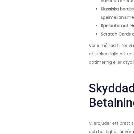
välrenommerad
Klassiska bordss
spelmekanisme
Spelautomat:
Hu
Scratch Cards oc
Varje månad tillför vi
att säkerställa att en
optimering eller otydl
Skyddad
Betalnin
Vi erbjuder ett brett
och hastighet är våra 