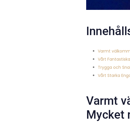
Innehåll
Varmt välkomme
Vårt Fantastisk
Trygga och Snab
Vårt Starka En
Varmt v
Mycket 