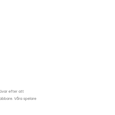
ävar efter att
nabbare. Våra spelare