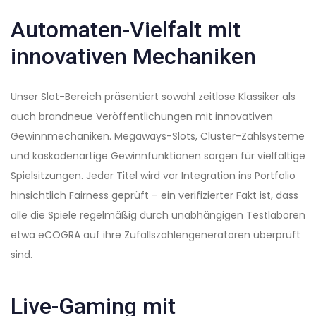
Automaten-Vielfalt mit
innovativen Mechaniken
Unser Slot-Bereich präsentiert sowohl zeitlose Klassiker als
auch brandneue Veröffentlichungen mit innovativen
Gewinnmechaniken. Megaways-Slots, Cluster-Zahlsysteme
und kaskadenartige Gewinnfunktionen sorgen für vielfältige
Spielsitzungen. Jeder Titel wird vor Integration ins Portfolio
hinsichtlich Fairness geprüft – ein verifizierter Fakt ist, dass
alle die Spiele regelmäßig durch unabhängigen Testlaboren
etwa eCOGRA auf ihre Zufallszahlengeneratoren überprüft
sind.
Live-Gaming mit