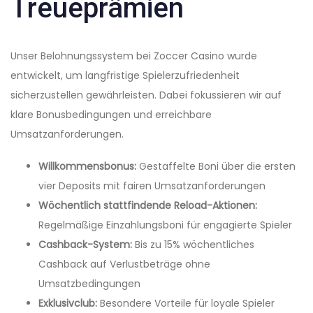
Treueprämien
Unser Belohnungssystem bei Zoccer Casino wurde
entwickelt, um langfristige Spielerzufriedenheit
sicherzustellen gewährleisten. Dabei fokussieren wir auf
klare Bonusbedingungen und erreichbare
Umsatzanforderungen.
Willkommensbonus:
Gestaffelte Boni über die ersten
vier Deposits mit fairen Umsatzanforderungen
Wöchentlich stattfindende Reload-Aktionen:
Regelmäßige Einzahlungsboni für engagierte Spieler
Cashback-System:
Bis zu 15% wöchentliches
Cashback auf Verlustbeträge ohne
Umsatzbedingungen
Exklusivclub:
Besondere Vorteile für loyale Spieler