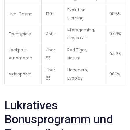
Evolution
Live-Casino
120+
98.5%
Gaming
Microgaming,
Tischspiele
450+
97.8%
Play’n GO
Jackpot-
über
Red Tiger,
94.6%
Automaten
85
NetEnt
über
Habanero,
Videopoker
98,1%
65
Evoplay
Lukratives
Bonusprogramm und