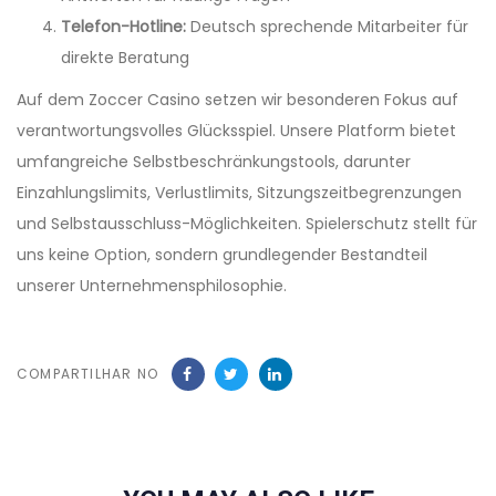
Telefon-Hotline:
Deutsch sprechende Mitarbeiter für
direkte Beratung
Auf dem Zoccer Casino setzen wir besonderen Fokus auf
verantwortungsvolles Glücksspiel. Unsere Platform bietet
umfangreiche Selbstbeschränkungstools, darunter
Einzahlungslimits, Verlustlimits, Sitzungszeitbegrenzungen
und Selbstausschluss-Möglichkeiten. Spielerschutz stellt für
uns keine Option, sondern grundlegender Bestandteil
unserer Unternehmensphilosophie.
COMPARTILHAR NO