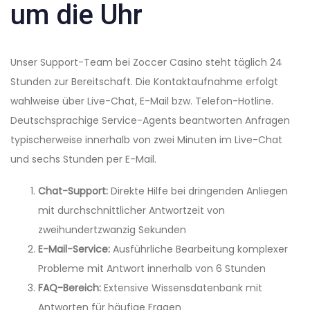
um die Uhr
Unser Support-Team bei Zoccer Casino steht täglich 24
Stunden zur Bereitschaft. Die Kontaktaufnahme erfolgt
wahlweise über Live-Chat, E-Mail bzw. Telefon-Hotline.
Deutschsprachige Service-Agents beantworten Anfragen
typischerweise innerhalb von zwei Minuten im Live-Chat
und sechs Stunden per E-Mail.
Chat-Support:
Direkte Hilfe bei dringenden Anliegen
mit durchschnittlicher Antwortzeit von
zweihundertzwanzig Sekunden
E-Mail-Service:
Ausführliche Bearbeitung komplexer
Probleme mit Antwort innerhalb von 6 Stunden
FAQ-Bereich:
Extensive Wissensdatenbank mit
Antworten für häufige Fragen