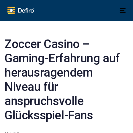
Skip
to
Tog
Skip
primary
nav
navigation
links
Skip
Zoccer Casino –
to
content
Gaming-Erfahrung auf
herausragendem
Niveau für
anspruchsvolle
Glücksspiel-Fans