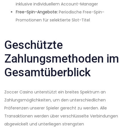
inklusive individuellem Account-Manager
Free-Spin-Angebote:
Periodische Free-Spin-
Promotionen für selektierte Slot-Titel
Geschützte
Zahlungsmethoden im
Gesamtüberblick
Zoccer Casino unterstützt ein breites Spektrum an
Zahlungsmöglichkeiten, um den unterschiedlichen
Präferenzen unserer Spieler gerecht zu werden. Alle
Transaktionen werden über verschlüsselte Verbindungen
abgewickelt und unterliegen strengsten